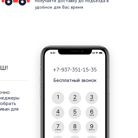
получаете доставку до подъезда в
удобное для Вас время
АШ!
+7-937-351-15-35
Бесплатный звонок
точно
енеджеры
добрать
иван для