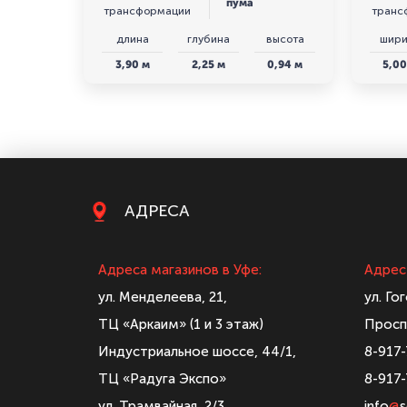
пума
трансформации
транс
длина
глубина
высота
шири
3,90 м
2,25 м
0,94 м
5,00
АДРЕСА
Адреса магазинов в Уфе:
Адрес
ул. Менделеева, 21,
ул. Го
ТЦ «Аркаим» (1 и 3 этаж)
Просп
Индустриальное шоссе, 44/1,
8-917
ТЦ «Радуга Экспо»
8-917
ул. Трамвайная, 2/3,
info
@
s