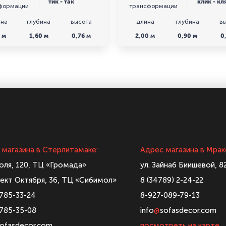
тик - так
клик - кл
формации
трансформации
на
глубина
высота
длина
глубина
в
 м
1,60 м
0,76 м
2,00 м
0,90 м
0
 магазина в Стерлитамаке:
Адрес магазина в Мрак
голя, 120, ТЦ «Громада»
ул. Зайнаб Биишевой, 8
ект Октября, 36, ТЦ «Сибимол»
8 (34789) 2-24-22
-785-33-24
8-927-089-79-13
-785-35-08
info
@
sofasdecor.com
ofasdecor.com
посмотреть на карте