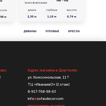
тик - так
як
трансформации
длина
глубина
высота
ысота
2,30 м
1,10 м
0,74 м
,96 м
ДИВАНЫ
УГЛОВЫЕ
КРЕСЛА
ово:
Адрес магазина в Дюртюлях:
А
2
ул. Комсомольская, 11
ТЦ «ИванаевО» (2 этаж)
8-917-768-98-63
info
@
sofasdecor.com
посмотреть на карте